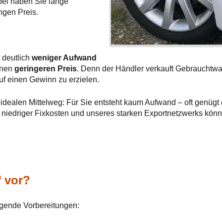
rbei haben Sie lange
ngen Preis.
t deutlich
weniger Aufwand
einen
geringeren Preis
. Denn der Händler verkauft Gebrauchtwa
uf einen Gewinn zu erzielen.
idealen Mittelweg: Für Sie entsteht kaum Aufwand – oft genügt e
k niedriger Fixkosten und unseres starken Exportnetzwerks kön
f vor?
lgende Vorbereitungen: