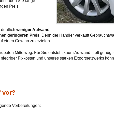
rbei haben Sie lange
ngen Preis.
t deutlich
weniger Aufwand
einen
geringeren Preis
. Denn der Händler verkauft Gebrauchtwa
uf einen Gewinn zu erzielen.
idealen Mittelweg: Für Sie entsteht kaum Aufwand – oft genügt e
k niedriger Fixkosten und unseres starken Exportnetzwerks kön
f vor?
lgende Vorbereitungen: