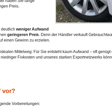
rbei haben Sie lange
ngen Preis.
t deutlich
weniger Aufwand
einen
geringeren Preis
. Denn der Händler verkauft Gebrauchtwa
uf einen Gewinn zu erzielen.
idealen Mittelweg: Für Sie entsteht kaum Aufwand – oft genügt e
k niedriger Fixkosten und unseres starken Exportnetzwerks kön
f vor?
lgende Vorbereitungen: